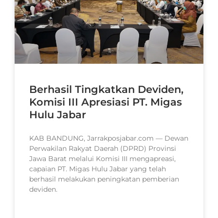
Berhasil Tingkatkan Deviden,
Komisi III Apresiasi PT. Migas
Hulu Jabar
KAB BANDUNG, Jarrakposjabar.com — Dewan
Perwakilan Rakyat Daerah (DPRD) Provinsi
Jawa Barat melalui Komisi III mengapreasi,
capaian PT. Migas Hulu Jabar yang telah
berhasil melakukan peningkatan pemberian
deviden.
READ MORE »