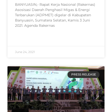
BANYUASIN,- Rapat Kerja Nasional (Rakernas)
Asosisasi Daerah Penghasil Migas & Energi
Terbarukan (ADPMET) digelar di Kabupaten
Banyuasin, Sumatera Selatan, Kamis 3 Juni
2021. Agenda Rakernas
READ MORE »
June 24, 2021
PRESS RELEASE