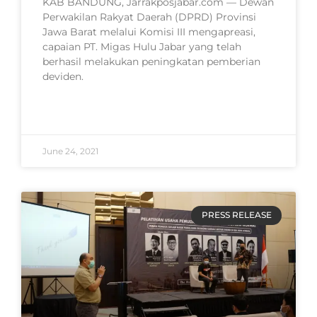
KAB BANDUNG, Jarrakposjabar.com — Dewan
Perwakilan Rakyat Daerah (DPRD) Provinsi
Jawa Barat melalui Komisi III mengapreasi,
capaian PT. Migas Hulu Jabar yang telah
berhasil melakukan peningkatan pemberian
deviden.
READ MORE »
June 24, 2021
PRESS RELEASE