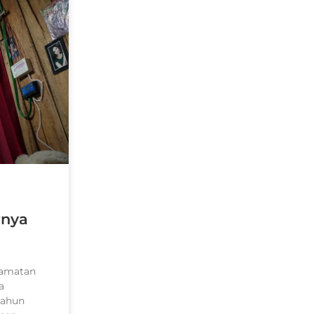
rnya
camatan
a
tahun