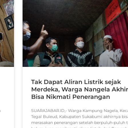
Tak Dapat Aliran Listrik sejak
Merdeka, Warga Nangela Akhi
Bisa Nikmati Penerangan
n
SUARAJABAR.ID,- Warga Kampung Nagela, Ke
Tegal Buleud, Kabupaten Sukabumi akhirnya bis
merasakan penerangan setelah berpuluh-puluh 