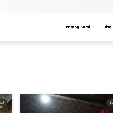
Tentang Kami
Bisn
UJ
K