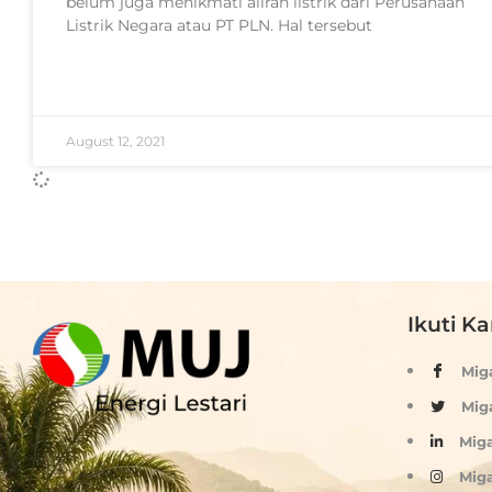
belum juga menikmati aliran listrik dari Perusahaan
Listrik Negara atau PT PLN. Hal tersebut
READ MORE »
August 12, 2021
Ikuti K
Mig
Mig
Mig
Mig