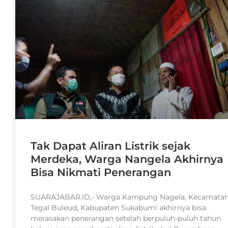
Tak Dapat Aliran Listrik sejak
Merdeka, Warga Nangela Akhirnya
Bisa Nikmati Penerangan
SUARAJABAR.ID,- Warga Kampung Nagela, Kecamata
Tegal Buleud, Kabupaten Sukabumi akhirnya bisa
merasakan penerangan setelah berpuluh-puluh tahun