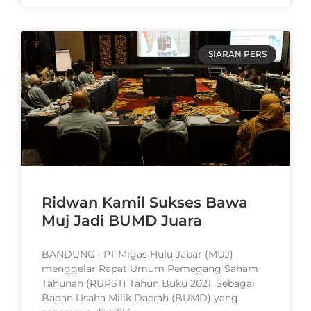
SIARAN PERS
Ridwan Kamil Sukses Bawa
Muj Jadi BUMD Juara
BANDUNG,- PT Migas Hulu Jabar (MUJ)
menggelar Rapat Umum Pemegang Saham
Tahunan (RUPST) Tahun Buku 2021. Sebagai
Badan Usaha Milik Daerah (BUMD) yang