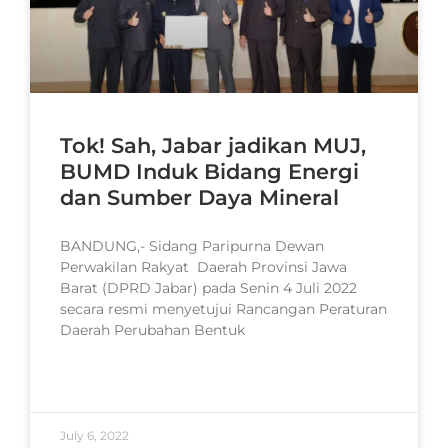
Tok! Sah, Jabar jadikan MUJ,
BUMD Induk Bidang Energi
dan Sumber Daya Mineral
BANDUNG,- Sidang Paripurna Dewan
Perwakilan Rakyat Daerah Provinsi Jawa
Barat (DPRD Jabar) pada Senin 4 Juli 2022
secara resmi menyetujui Rancangan Peraturan
Daerah Perubahan Bentuk
READ MORE »
July 6, 2022