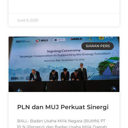
READ MORE »
June 9, 2025
SIARAN PERS
PLN dan MUJ Perkuat Sinergi
BALI,- Badan Usaha Milik Negara (BUMN) PT
PLN (Persero) dan Badan Usaha Milik Daerah