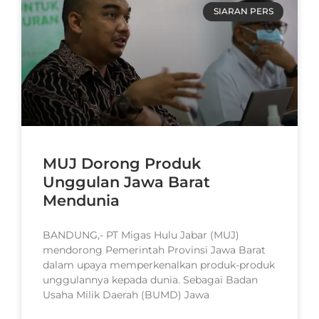
SIARAN PERS
MUJ Dorong Produk
Unggulan Jawa Barat
Mendunia
BANDUNG,- PT Migas Hulu Jabar (MUJ)
mendorong Pemerintah Provinsi Jawa Barat
dalam upaya memperkenalkan produk-produk
unggulannya kepada dunia. Sebagai Badan
Usaha Milik Daerah (BUMD) Jawa