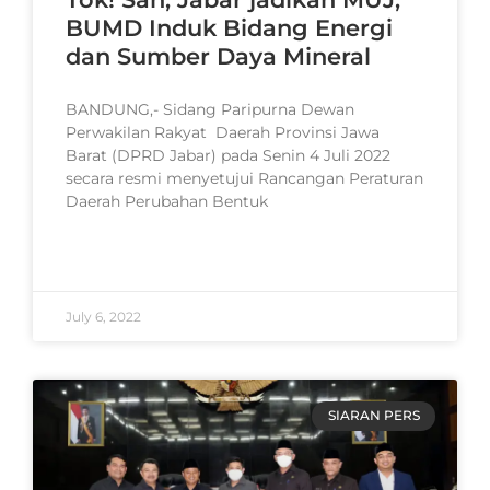
BUMD Induk Bidang Energi
dan Sumber Daya Mineral
BANDUNG,- Sidang Paripurna Dewan
Perwakilan Rakyat Daerah Provinsi Jawa
Barat (DPRD Jabar) pada Senin 4 Juli 2022
secara resmi menyetujui Rancangan Peraturan
Daerah Perubahan Bentuk
READ MORE »
July 6, 2022
SIARAN PERS