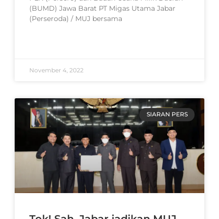
(BUMD) Jawa Barat PT Migas Utama Jabar
(Perseroda) / MUJ bersama
READ MORE »
November 4, 2022
SIARAN PERS
Tok! Sah, Jabar jadikan MUJ,