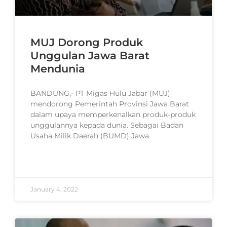
MUJ Dorong Produk
Unggulan Jawa Barat
Mendunia
BANDUNG,- PT Migas Hulu Jabar (MUJ)
mendorong Pemerintah Provinsi Jawa Barat
dalam upaya memperkenalkan produk-produk
unggulannya kepada dunia. Sebagai Badan
Usaha Milik Daerah (BUMD) Jawa
READ MORE »
January 4, 2022