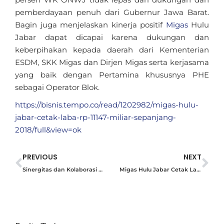
pemberdayaan penuh dari Gubernur Jawa Barat.
Bagin juga menjelaskan kinerja positif
Migas
Hulu
Jabar dapat dicapai karena dukungan dan
keberpihakan kepada daerah dari Kementerian
ESDM, SKK Migas dan Dirjen Migas serta kerjasama
yang baik dengan Pertamina khususnya PHE
sebagai Operator Blok.
https://bisnis.tempo.co/read/1202982/migas-hulu-
jabar-cetak-laba-rp-11147-miliar-sepanjang-
2018/full&view=ok
PREVIOUS
NEXT
Sinergitas dan Kolaborasi untuk Membangun BUMD Juara
Migas Hulu Jabar Cetak Laba Rp 111,47 Miliar Sepanjang 2018